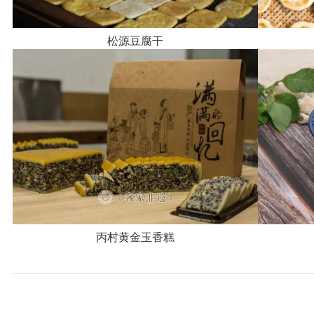
松源豆腐干
丙村黄金玉香糕