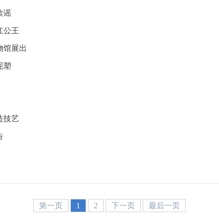
歌谣
扛公王
物馆展出
泥塑
造技艺
告
第一页
1
2
下一页
最后一页