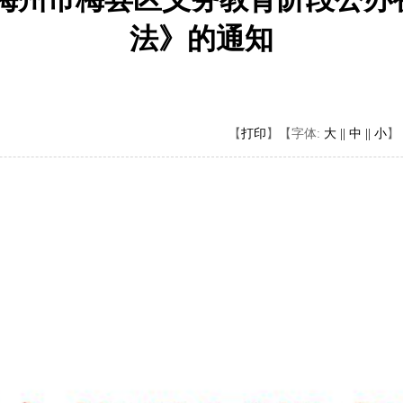
法》的通知
【
打印
】
【字体:
大 ||
中 ||
小
】