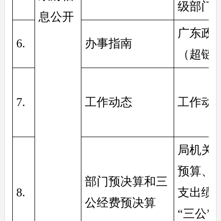
级部门
息公开
广东政
6. 
办事指南
（超链
7. 
工作动态
工作动
局机关
预算、
部门预决算和三
8. 
支出绩
公经费预决算
“三公”