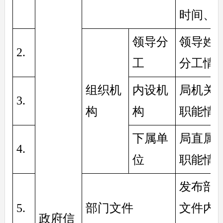
时间、
领导分
领导姓
2. 
工
分工情
组织机
内设机
局机关
3. 
构
构
职能情
下属单
局直属
4. 
位
职能情
发布部
5. 
部门文件
文件内
政府信