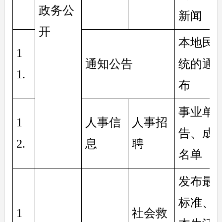
政务公
新闻
开
本地民
1
通知公告
统的通
1. 
布
事业单
1
人事信
人事招
告、成
2. 
息
聘
名单
发布最
标准、
1
社会救