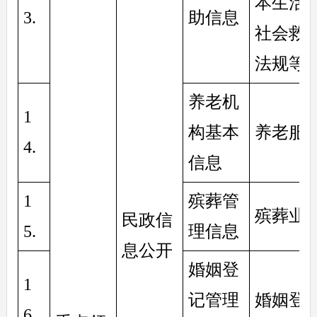
本生活
3. 
助信息
社会救
法规等
养老机
1
构基本
养老服
4. 
信息
1
殡葬管
殡葬业
民政信
5. 
理信息
息公开
婚姻登
1
记管理
婚姻登
6. 