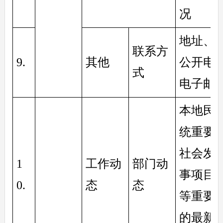
况
地址、
联系方
9. 
其他
公开电
式
电子邮
本地民
统重要
社会发
1
工作动
部门动
事项目
0. 
态
态
等重要
的最新