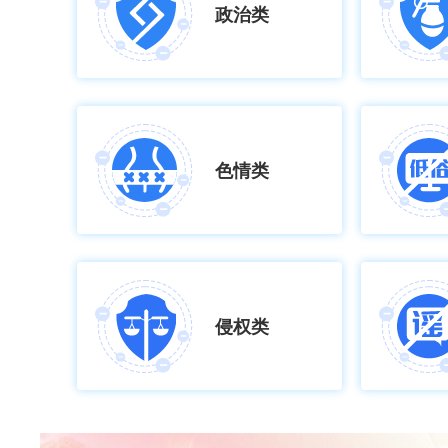
政治类
色情类
侵权类