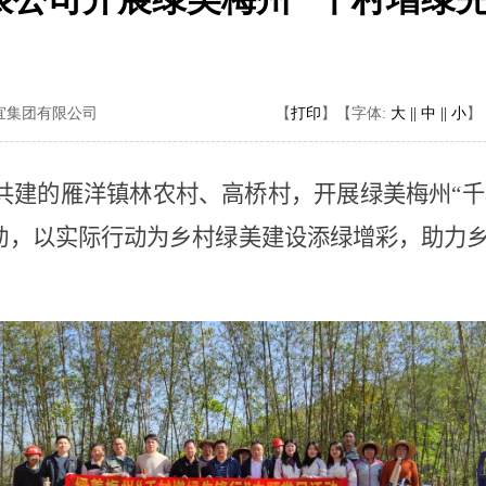
宜集团有限公司
【
打印
】
【字体:
大 ||
中 ||
小
】
共建的
雁洋镇
林农
村
、高桥村，开展绿美梅州“千
动，以实际行动为乡村绿美建设添绿增彩，助力乡