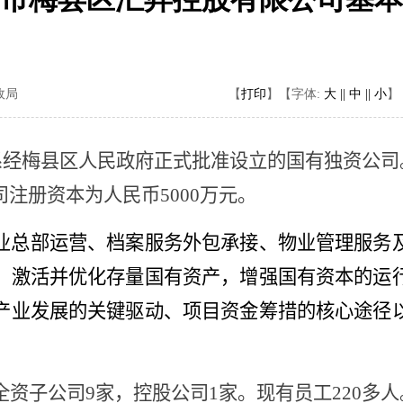
政局
【
打印
】
【字体:
大 ||
中 ||
小
】
系经梅县区人民政府正式批准设立的国有独资公司
司注册资本为人民币
5000
万元。
业总部运营、档案服务外包承接、物业管理服务
，激活并优化存量国有资产，增强国有资本的运
产业发展的关键驱动、项目资金筹措的核心途径
全资子公司
9
家，控股公司
1
家。现有员工
220
多人