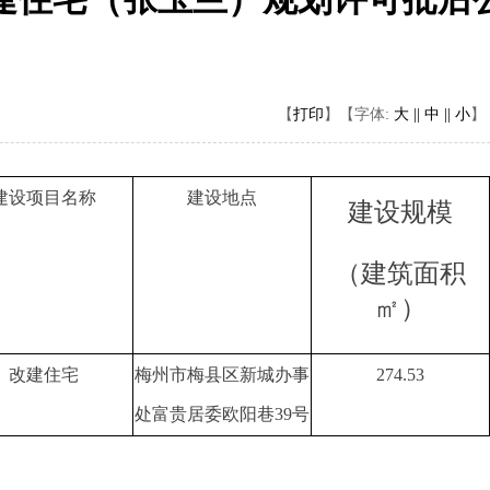
【
打印
】
【字体:
大 ||
中 ||
小
】
建设项目名称
建设地点
建设规模
（建筑面积
㎡）
改建住宅
梅州市梅县区新城办事
274.53
处富贵居委欧阳巷39号