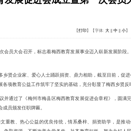
【
打印
】
【字体:
大 ||
中 ||
小
】
次会员大会
召开
，标志着梅西教育发展事业迈入崭新发展阶段
多乡贤企业家、爱心人士踊跃捐资、鼎力相助，截至目前，促进
展各项教育公益工作筑牢了坚实的基础，充分彰显了梅西乡贤反
议并通过了《梅州市梅县区梅西教育发展促进会章程》，圆满
会成员颁发任职牌匾。
崇文重教、热心公益的优良传统，情系桑梓、捐资助学，是推动