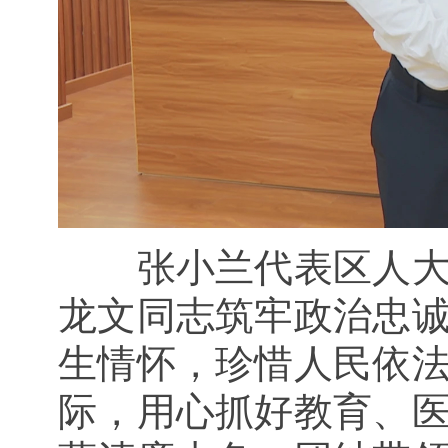
张小兰代表区人
龙文同志筑牢政治忠
生情怀，珍惜人民依
际，用心抓好教育、