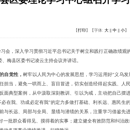
【
打印
】
【字体:
大 ||
中 ||
小
】
学习会，深入学习贯彻习近平总书记关于树立和践行正确政绩观
常委、梅县区委书记凌云主持会议并讲话。
的自觉性，
树牢以人民为中心的发展思想，学习运用好
“
义乌发
任担当，避免一哄而上、盲目冒进，切实创造经得起实践、人
反面典型案例，从中汲取深刻教训、引以为戒，主动把自己摆
不必在我、功成必定有我
”
的定力多做打基础、利长远、惠民生
前与长远、局部与全局、显绩与潜绩的关系，注重学习借鉴先
好一批群众看得见、摸得着的实事；建立健全有效防范和纠治政