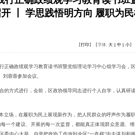
开 丨 学思践悟明方向 履职为
【
打印
】
【字体:
大 ||
中 ||
小
】
行正确政绩观学习教育读书班暨党组理论学习中心组学习会，
、刘蓉蓉参加会议。
合的方式进行，会前，区政协领导同志进行个人自学，认真研
根本立场，在履职为民上展现新作为，把人民群众的呼声作为履
每一个建议、开展的每一次监督，都能真正体现群众意愿、维
委中心大局，自觉把政协工作放到全区“一盘棋”中去谋划和推