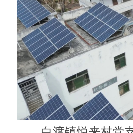
白渡镇悦来村党