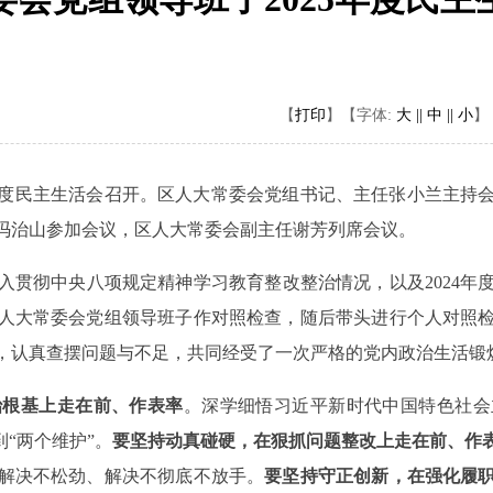
【
打印
】
【字体:
大 ||
中 ||
小
】
度民主生活会召开。区人大常委会党组书记、主任张小兰主持
冯治山参加会议，区人大常委会副主任谢芳列席会议。
入贯彻中央八项规定精神学习教育整改整治情况，以及
2024
年
人大常委会党组领导班子作对照检查，随后带头进行个人对照
，认真查摆问题与不足，共同经受了一次严格的党内政治生活锻
治根基上走在前、作表率
。
深学细悟习近平新时代中国特色社会
到“两个维护”。
要坚持动真碰硬，在狠抓问题整改上走在前、作
解决不松劲、解决不彻底不放手。
要坚持守正创新，在强化履