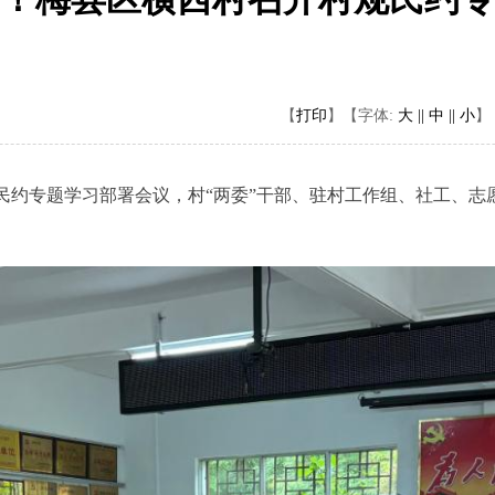
【
打印
】
【字体:
大 ||
中 ||
小
】
专题学习部署会议，村“两委”干部、驻村工作组、社工、志