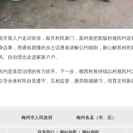
开展入户走访宣传，敲开村民家门，面对面把新版村规民约送
身边事，用通俗易懂的乡土话逐条讲解公约细则，耐心解答村民
风、自治理念走进家家户户。
约是基层治理的有力抓手。下一步，横西村将持续以村规民约
引导全体村民自觉遵守、互相监督，摒弃陈规陋习，培育文明新风
梅州市人民政府
梅州各县（市、区）
联系我们
|
网站地图
|
网站声明