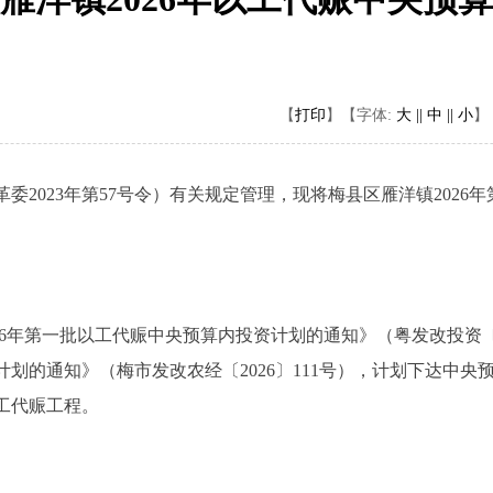
【
打印
】
【字体:
大 ||
中 ||
小
】
委2023年第57号令）有关规定管理，现将梅县区雁洋镇202
年第一批以工代赈中央预算内投资计划的通知》（粤发改投资〔20
计划的通知》（梅市发改农经〔2026〕111号），计划下达中央
工代赈工程。