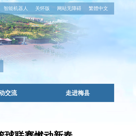
智能机器人
关怀版
网站无障碍
繁體中文
动交流
走进梅县
篮球联赛燃动新春