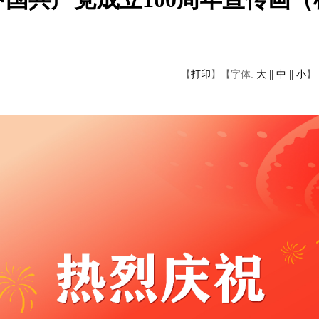
【
打印
】
【字体:
大 ||
中 ||
小
】