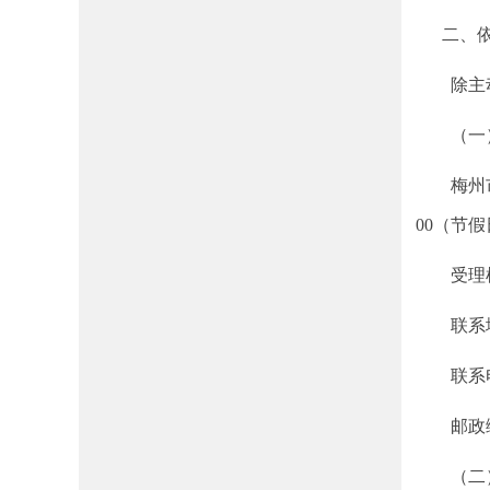
二、依
除主动公
（一）
梅州市梅
00（节
受理机
联系地
联系电话：0
邮政编码
（二）