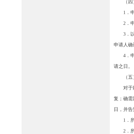
（四）
1．申请
2．申请
3．以平
申请人确
4．申请
请之日。
（五）
对于能够
复；确需
日，并告
1．所申
2．所申