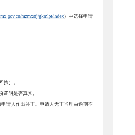
x.gov.cn/mzmxsfj/gkmlpt/index
）中选择申请
回执）。
身份证明是否真实。
申请人作出补正。申请人无正当理由逾期不