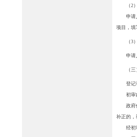
（2）
申请人登
项目，填
（3）
申请人
（三）
登记初审
初审内
政府信息
补正的
经初审