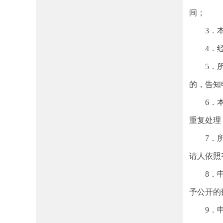
间；
3．本机
4．经检
5．所申
的，告知
6．本机
重复处理
7．所申
请人依照
8．申请
予公开的
9．申请