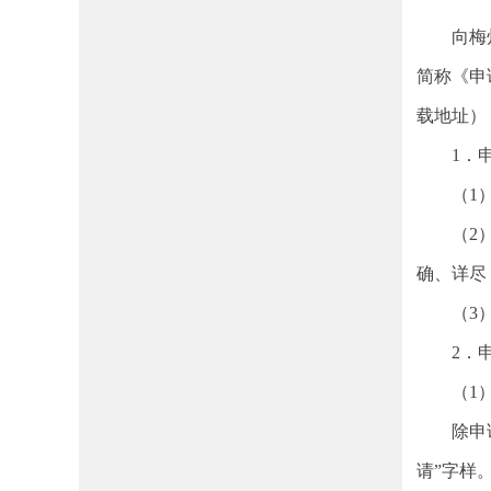
向梅州市
简称《申
载地址）
1．申
（1）
（2）申
确、详
（3）
2．申
（1
除申请人
请”字