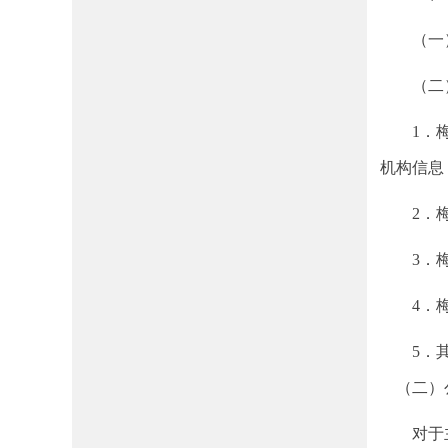
（一）
（二）梅
1．梅州
机构信息
2．梅
3．梅
4．梅州
5．其
（二）
对于主