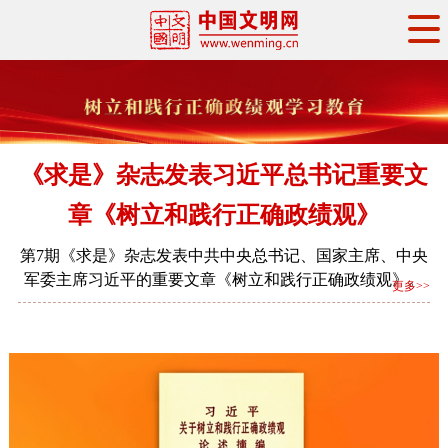
头条
·
要闻
思想理论
工作动态
权威发布
资讯联播
地方交流
文明培育
文明实践
文明创建
《求是》杂志发表习近平总书记重要文
文明之光
文明影音
文明矩阵
章
《树立和践行正确政绩观》
第7期《求是》杂志发表中共中央总书记、国家主席、中央
军委主席习近平的重要文章《树立和践行正确政绩观》。
更多>>